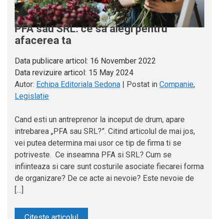
PFA sau SRL: ce sa alegi pentru
afacerea ta
Data publicare articol:
16 November 2022
Data revizuire articol:
15 May 2024
Autor:
Echipa Editoriala Sedona
|
Postat in
Companie
,
Legislatie
Cand esti un antreprenor la inceput de drum, apare
intrebarea „PFA sau SRL?”. Citind articolul de mai jos,
vei putea determina mai usor ce tip de firma ti se
potriveste. Ce inseamna PFA si SRL? Cum se
infiinteaza si care sunt costurile asociate fiecarei forma
de organizare? De ce acte ai nevoie? Este nevoie de
[…]
Citeste articolul