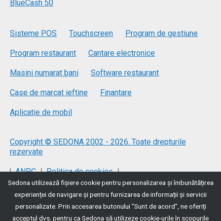
BlueCash 50
Sisteme POS
Touchscreen
Program de gestiune
Program restaurant
Cantare electronice
Masini numarat bani
Software restaurant
Case de marcat ieftine
Finantare
Aplicatie de mobil
Copyright © SEDONA 2002 - 2026. Toate drepturile
rezervate
|
|
|
ANPC
Politica de cookies
Sedona utilizează fişiere cookie pentru personalizarea și îmbunătățirea
|
Politica de protecție a datelor
Termeni si conditii
experienței de navigare și pentru furnizarea de informații și servicii
personalizate. Prin accesarea butonului ”Sunt de acord”, ne oferiți
acceptul dvs. pentru ca Sedona să utilizeze cookie-urile în scopurile