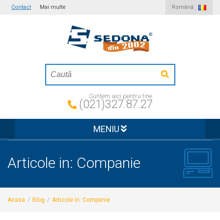
Contact
Mai multe
Română
Suntem aici pentru tine
(021)327.87.27
MENIU
Articole in: Companie
Acasa
/
Blog
/
Articole in: Companie