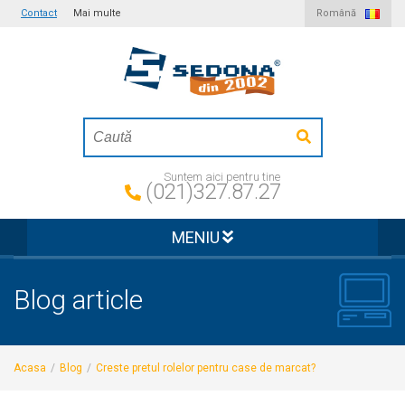
Contact
Mai multe
Română
Suntem aici pentru tine
(021)327.87.27
MENIU
Blog article
Acasa
/
Blog
/
Creste pretul rolelor pentru case de marcat?