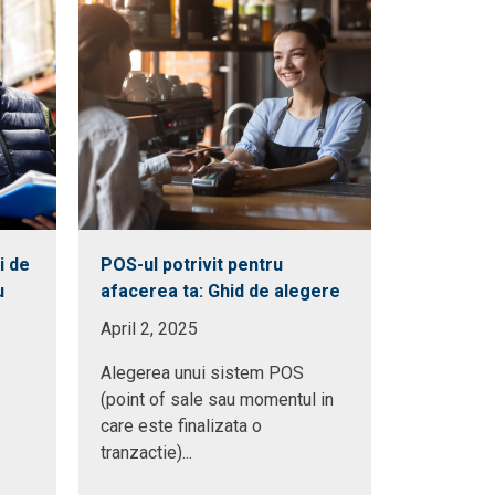
i de
POS-ul potrivit pentru
Checklist
u
afacerea ta: Ghid de alegere
ai tot ce-
accepta p
April 2, 2025
June 3, 2
Alegerea unui sistem POS
(point of sale sau momentul in
Acceptarea
care este finalizata o
devenit es
tranzactie)...
afacere m
comoda...