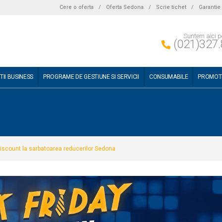
Cere o oferta
/
Oferta Sedona
/
Scrie tichet
/
Garantie
Suntem aici p
(021)327.
TII BUSINESS
PROGRAME DE GESTIUNE SI SERVICII
CONSUMABILE
PROMOTI
 discount la sarbatoarea reducerilor Sedona