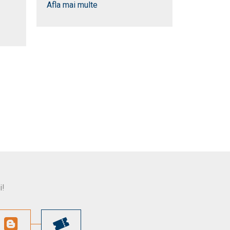
Afla mai multe
Afla mai m
i!