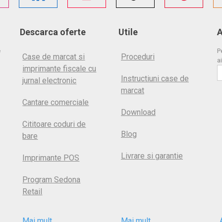
Descarca oferte
Utile
A
e
P
Case de marcat si
Proceduri
ai
imprimante fiscale cu
Instructiuni case de
jurnal electronic
marcat
Cantare comerciale
Download
Cititoare coduri de
Blog
bare
Livrare si garantie
Imprimante POS
Program Sedona
Retail
Mai mult
Mai mult