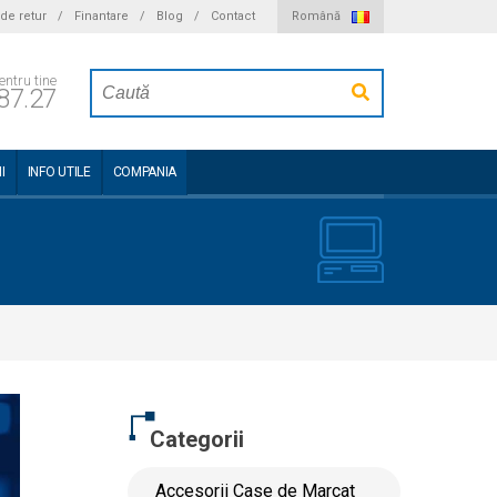
 de retur
/
Finantare
/
Blog
/
Contact
Română
entru tine
87.27
I
INFO UTILE
COMPANIA
Categorii
Accesorii Case de Marcat