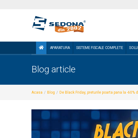
APARATURA
SISTEME FISCALE COMPLETE
SOLU
Blog article
Acasa
/
Blog
/
De Black Friday, preturile poarta pana la -60%