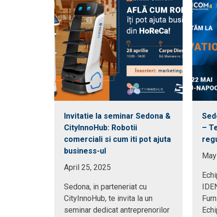
Invitatie la seminar Sedona &
Sed
CityInnoHub: Robotii
– T
comerciali si cum iti pot ajuta
regu
business-ul
May
April 25, 2025
Echi
Sedona, in parteneriat cu
IDE
CityInnoHub, te invita la un
Furn
seminar dedicat antreprenorilor
Echi