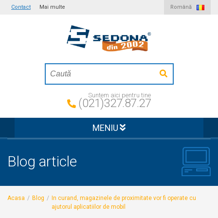
Contact
Mai multe
Română
Suntem aici pentru tine
(021)327.87.27
MENIU
Blog article
Acasa
/
Blog
/
In curand, magazinele de proximitate vor fi operate cu
ajutorul aplicatiilor de mobil