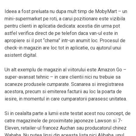
Ideea a fost preluata nu dupa mult timp de MobyMart – un
mini-supermarket pe roti, a carui pozitionare este vizibila
pentru clienti in aplicatia dedicata: acestia din urma pot
astfel verifica direct de pe telefon daca van-ul este in
apropiere si il pot “chema” intr-un anumit loc. Procesul de
check-in magazin are loc tot in aplicatie, cu ajutorul unui
asistent digital.
Un alt exemplu de magazin al viitorului este Amazon Go –
super-avansat tehnic – in care clientii nici nu trebuie sa
scaneze produsele cumparate. Scanarea si inregistrarea
acestora, precum si emiterea facturii au loc la poarta de
iesire, in momentul in care cumparatorii parasesc unitatea.
Si in cealalta parte a lumii este testat acest nou concept, de
catre magazinele de proximitate japoneze Lawson si 7-
Eleven, retailer-ul francez Auchan sau producatorul chinez
Wahaha. Nu putea lipsi din aceasta lista nici Alibaba, unul