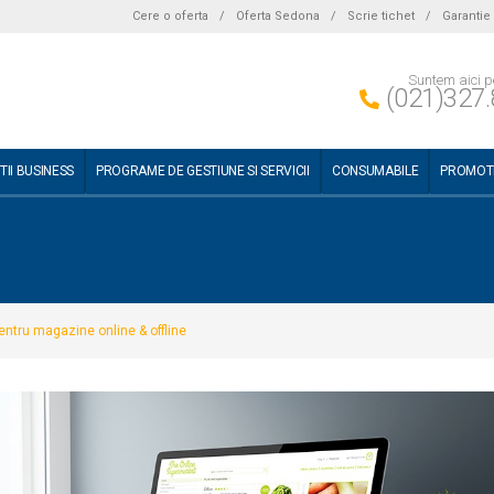
Cere o oferta
/
Oferta Sedona
/
Scrie tichet
/
Garantie
Suntem aici p
(021)327.
TII BUSINESS
PROGRAME DE GESTIUNE SI SERVICII
CONSUMABILE
PROMOTI
ntru magazine online & offline