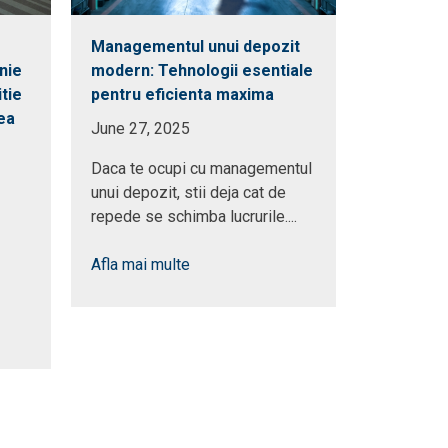
Managementul unui depozit
Invitatie
nie
modern: Tehnologii esentiale
CityInnoH
tie
pentru eficienta maxima
comerciali
ea
business-
June 27, 2025
April 25, 
Daca te ocupi cu managementul
unui depozit, stii deja cat de
Sedona, in
repede se schimba lucrurile....
CityInnoHub
seminar de
Afla mai multe
din HoReCa,
Afla mai m