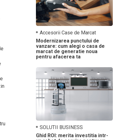
e
Accesorii Case de Marcat
Modernizarea punctului de
vanzare: cum alegi o casa de
de
marcat de generatie noua
pentru afacerea ta
e
ne
in
tru
SOLUTII BUSINESS
Ghid ROI: merita investitia intr-