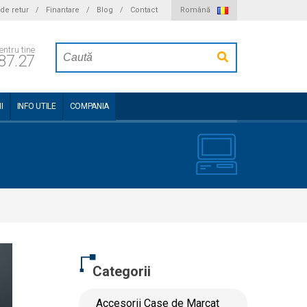
 de retur
/
Finantare
/
Blog
/
Contact
Română
entru tine
87.27
I
INFO UTILE
COMPANIA
Categorii
Accesorii Case de Marcat