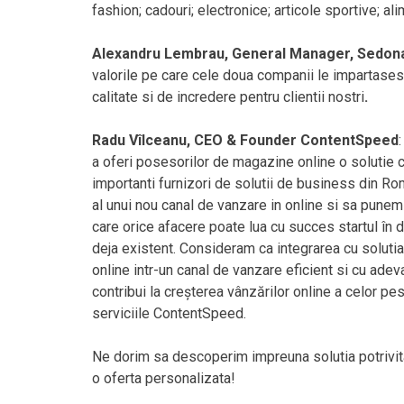
fashion; cadouri; electronice; articole sportive; al
Alexandru Lembrau, General Manager, Sedon
valorile pe care cele doua companii le impartasesc
calitate si de incredere pentru clientii nostri
.
Radu Vîlceanu, CEO & Founder ContentSpeed
a oferi posesorilor de magazine online o solutie c
importanti furnizori de solutii de business din R
al unui nou canal de vanzare in online si sa punem
care orice afacere poate lua cu succes startul în
deja existent. Consideram ca integrarea cu solu
online intr-un canal de vanzare eficient si cu ade
contribui la creșterea vânzărilor online a celor p
serviciile ContentSpeed.
Ne dorim sa descoperim impreuna solutia potrivi
o oferta personalizata!