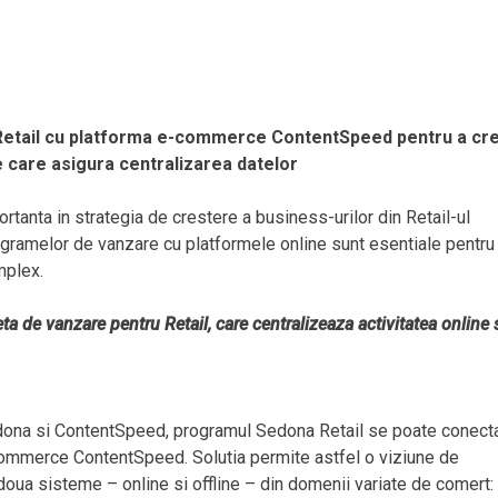
etail cu platforma e-commerce ContentSpeed pentru a cr
e care asigura centralizarea datelor
tanta in strategia de crestere a business-urilor din Retail-ul
rogramelor de vanzare cu platformele online sunt esentiale pentru
mplex.
 de vanzare pentru Retail, care centralizeaza activitatea online 
edona si ContentSpeed, programul Sedona Retail se poate conect
commerce ContentSpeed. Solutia permite astfel o viziune de
doua sisteme – online si offline – din domenii variate de comert: