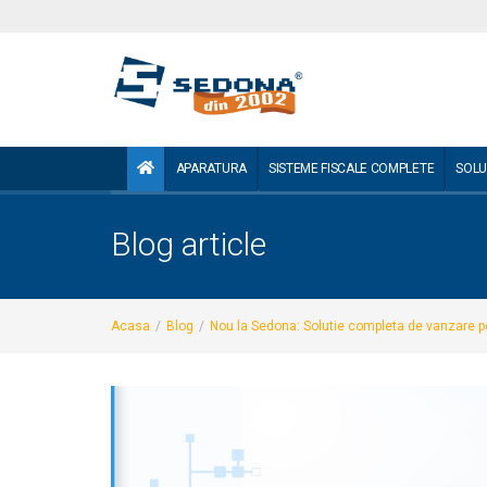
APARATURA
SISTEME FISCALE COMPLETE
SOLU
Blog article
Acasa
/
Blog
/
Nou la Sedona: Solutie completa de vanzare pe