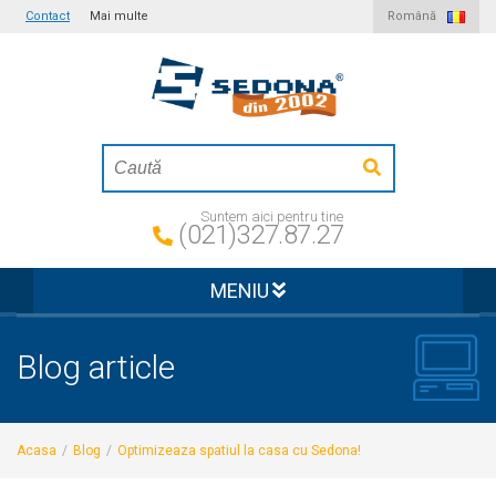
Contact
Mai multe
Română
Suntem aici pentru tine
(021)327.87.27
MENIU
Blog article
Acasa
/
Blog
/
Optimizeaza spatiul la casa cu Sedona!