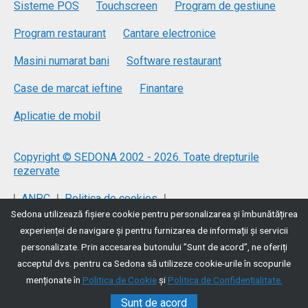
Sisteme POS
Touchscreen
Program de gestiune
Program restaurant
Cantare electronice
Masini numarat bani
Software restaurant
Case de marcat ieftine
Finantare
Aplicatie de mobil
Copyright © SEDONA 2002 - 2026. Toate drepturile
rezervate
|
|
|
ANPC
Politica de cookies
Sedona utilizează fişiere cookie pentru personalizarea și îmbunătățirea
|
Politica de protecție a datelor
Termeni si conditii
experienței de navigare și pentru furnizarea de informații și servicii
personalizate. Prin accesarea butonului ”Sunt de acord”, ne oferiți
acceptul dvs. pentru ca Sedona să utilizeze cookie-urile în scopurile
menționate în
Politica de Cookie
și
Politica de Confidențialitate.
Sunt de acord