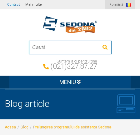
Contact
Mai multe
Română
Suntem aici pentru tine
(021)327.87.27
MENIU
Blog article
Acasa
/
Blog
/
Prelungirea programului de asistenta Sedona