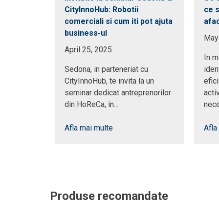
CityInnoHub: Robotii
ce 
comerciali si cum iti pot ajuta
afa
business-ul
May
April 25, 2025
In m
Sedona, in parteneriat cu
iden
CityInnoHub, te invita la un
efic
seminar dedicat antreprenorilor
acti
din HoReCa, in...
nece
Afla mai multe
Afla
Produse recomandate