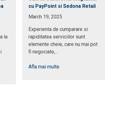
ba
cu PayPoint si Sedona Retail
Greek Ta
La Canap
March 19, 2025
March 21,
Experienta de cumparare si
a la
rapiditatea serviciilor sunt
Greek Tav
elemente cheie, care nu mai pot
Canapele d
i
fi negociate,...
strada Oituz
Afla mai multe
Afla mai m