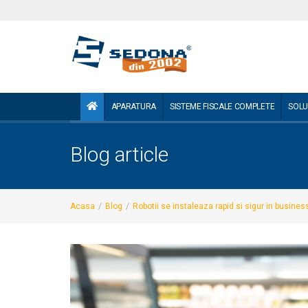
APARATURA
SISTEME FISCALE COMPLETE
SOLU
Blog article
Acasa
/
Blog
/
Robotii se instaleaza rapid si sigur in busines