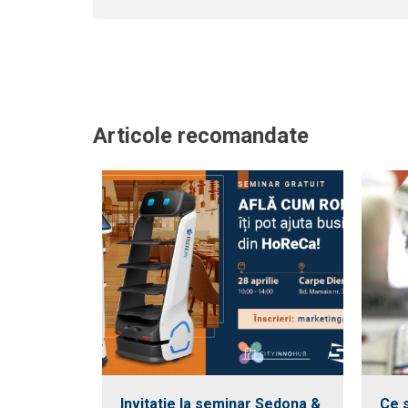
Articole recomandate
Invitatie la seminar Sedona &
Ce s