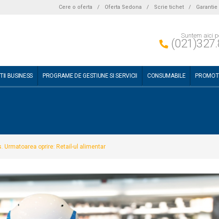
Cere o oferta
/
Oferta Sedona
/
Scrie tichet
/
Garantie
Suntem aici p
(021)327.
TII BUSINESS
PROGRAME DE GESTIUNE SI SERVICII
CONSUMABILE
PROMOTI
s. Urmatoarea oprire: Retail-ul alimentar