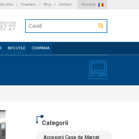
 de retur
/
Finantare
/
Blog
/
Contact
Română
entru tine
87.27
I
INFO UTILE
COMPANIA
Categorii
Accesorii Case de Marcat