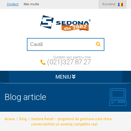
Contact
Mai multe
Română
Suntem aici pentru tine
(021)327.87.27
MENIU
Blog article
Acasa
/
Blog
/
Sedona Retail – programul de gestiune care ofera
comerciantilor un avantaj competitiv real.