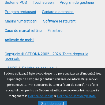
Sisteme POS
Touchscreen
Program de gestiune
Program restaurant
Cantare electronice
Masini numarat bani
Software restaurant
Case de marcat ieftine
Finantare
Aplicatie de mobil
Copyright © SEDONA 2002 - 2026. Toate drepturile
rezervate
|
|
|
ANPC
Politica de cookies
Sedona utilizează fişiere cookie pentru personalizarea și îmbunătățirea
|
Politica de protecție a datelor
Termeni si conditii
experienței de navigare și pentru furnizarea de informații și servicii
personalizate. Prin accesarea butonului ”Sunt de acord”, ne oferiți
acceptul dvs. pentru ca Sedona să utilizeze cookie-urile în scopurile
menționate în
Politica de Cookie
și
Politica de Confidențialitate.
Sunt de acord