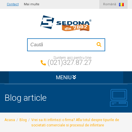
Contact
Mai multe
Română
Suntem aici pentru tine
(021)327.87.27
MENIU
Blog article
Acasa
/
Blog
/
Vrei sa iti infiintezi o firma? Afla totul despre tipurile de
societati comerciale si procesul de infiintare