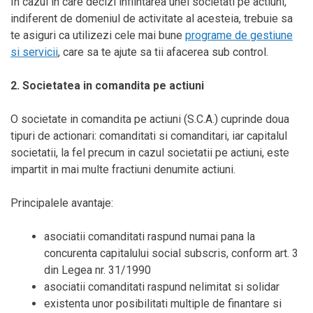
In cazul in care decizi infiintarea unei societati pe actiuni,
indiferent de domeniul de activitate al acesteia, trebuie sa
te asiguri ca utilizezi cele mai bune
programe de gestiune
si servicii
, care sa te ajute sa tii afacerea sub control.
2. Societatea in comandita pe actiuni
O societate in comandita pe actiuni (S.C.A.) cuprinde doua
tipuri de actionari: comanditati si comanditari, iar capitalul
societatii, la fel precum in cazul societatii pe actiuni, este
impartit in mai multe fractiuni denumite actiuni.
Principalele avantaje:
asociatii comanditati raspund numai pana la
concurenta capitalului social subscris, conform art. 3
din Legea nr. 31/1990
asociatii comanditati raspund nelimitat si solidar
existenta unor posibilitati multiple de finantare si