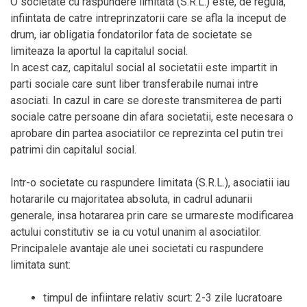
O societate cu raspundere limitata (S.R.L.) este, de regula,
infiintata de catre intreprinzatorii care se afla la inceput de
drum, iar obligatia fondatorilor fata de societate se
limiteaza la aportul la capitalul social.
In acest caz, capitalul social al societatii este impartit in
parti sociale care sunt liber transferabile numai intre
asociati. In cazul in care se doreste transmiterea de parti
sociale catre persoane din afara societatii, este necesara o
aprobare din partea asociatilor ce reprezinta cel putin trei
patrimi din capitalul social.
Intr-o societate cu raspundere limitata (S.R.L.), asociatii iau
hotararile cu majoritatea absoluta, in cadrul adunarii
generale, insa hotararea prin care se urmareste modificarea
actului constitutiv se ia cu votul unanim al asociatilor.
Principalele avantaje ale unei societati cu raspundere
limitata sunt:
timpul de infiintare relativ scurt: 2-3 zile lucratoare